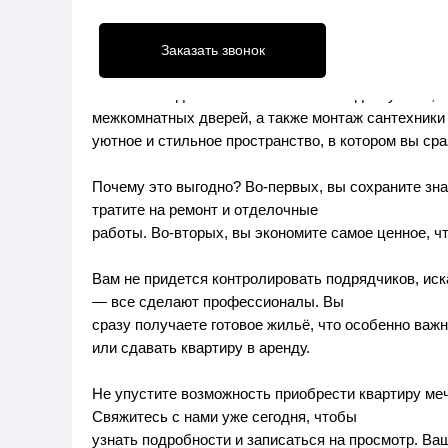
Это значит, что вам не придется тратить время и 
уже готова к проживанию!
Заказать звонок
Чистовая отделка включает в себя отделку стен, п
межкомнатных дверей, а также монтаж сантехники
уютное и стильное пространство, в котором вы сра
Почему это выгодно? Во-первых, вы сохраните зн
тратите на ремонт и отделочные
работы. Во-вторых, вы экономите самое ценное, что
Вам не придется контролировать подрядчиков, иск
— все сделают профессионалы. Вы
сразу получаете готовое жильё, что особенно важ
или сдавать квартиру в аренду.
Не упустите возможность приобрести квартиру меч
Свяжитесь с нами уже сегодня, чтобы
узнать подробности и записаться на просмотр. Ва