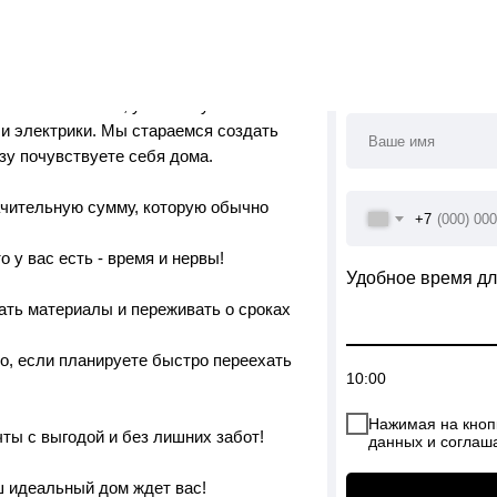
деньги на ремонт — ваша новая квартира
отолков и полов, установку
 и электрики. Мы стараемся создать
зу почувствуете себя дома.
ачительную сумму, которую обычно
+7
 у вас есть - время и нервы!
Удобное время дл
ать материалы и переживать о сроках
но, если планируете быстро переехать
10:00
Нажимая на кноп
ты с выгодой и без лишних забот!
данных и соглаш
ш идеальный дом ждет вас!