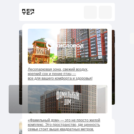
ФИНАЛИСТ
1 МЕСТО
ТОП ЖК
ТОП ЖК
2026
2026
Соблюдение
ТОП 5
застройщиков
сроков ввода
Удмуртии
5 из 5
жилья
СТРОИМ СЧАСТЬЕ !
Лесопарковая зона, свежий воздух,
крепкий сон и пение птиц —
все для вашего комфорта и здоровья!
←
→
«Фамильный дом» — это не просто жилой
комплекс. Это пространство, где ценность
ЖК "КИСЛОРОД"
семьи стоит выше квадратных метров.
Дом №3