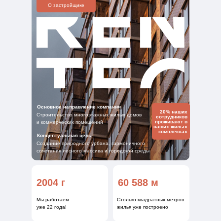
О застройщике
Основное направление компании
20% наших
Строительство многоэтажных жилых домов
сотрудников
проживают в
и коммерческих помещений
наших жилых
комплексах
Концептуальная цель
Создание природного урбана, гармоничного
сочетания лесного массива и городской среды
2004 г
60 588 м
Мы работаем
Столько квадратных метров
уже 22 года!
жилья уже построено