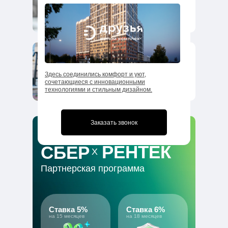
→
Передача квартир
ЖК "ДРУЗЬЯ"
Секция №4
Здесь соединились комфорт и уют,
сочетающиеся с инновационными
→
технологиями и стильным дизайном.
Передача квартир
Заказать звонок
РЕНТЕК
СБЕР
Х
Партнерская программа
Ставка 5%
Ставка 6%
на 15 месяцев
на 18 месяцев